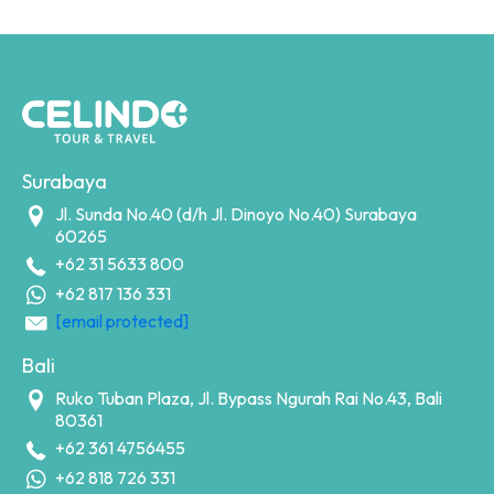
Surabaya
Jl. Sunda No.40
(d/h Jl. Dinoyo No.40)
Surabaya
60265
+62 31 5633 800
+62 817 136 331
[email protected]
Bali
Ruko Tuban Plaza,
Jl. Bypass Ngurah Rai No.43,
Bali
80361
+62 361 4756455
+62 818 726 331