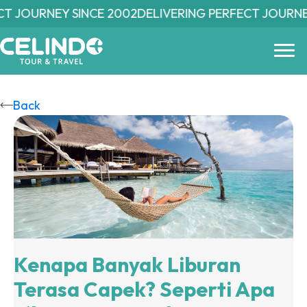
Skip
 JOURNEY SINCE 2002
DELIVERING PERFECT JOURNEY 
to
main
content
Back
Kenapa Banyak Liburan
Terasa Capek? Seperti Apa